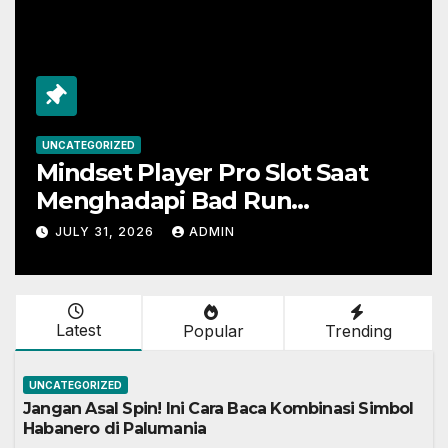
UNCATEGORIZED
Slot Progresif di TOTO: Cara
Kerja dan Peluang Menang
Jackpot
JULY 27, 2026
ADMIN
Latest
Popular
Trending
UNCATEGORIZED
Jangan Asal Spin! Ini Cara Baca Kombinasi Simbol
Habanero di Palumania