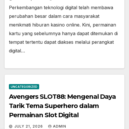
Perkembangan teknologi digital telah membawa
perubahan besar dalam cara masyarakat
menikmati hiburan kasino online. Kini, permainan
kartu yang sebelumnya hanya dapat ditemukan di
tempat tertentu dapat diakses melalui perangkat
digital…
UNCATEGORIZED
Avengers SLOT88: Mengenal Daya
Tarik Tema Superhero dalam
Permainan Slot Digital
JULY 21, 2026
ADMIN