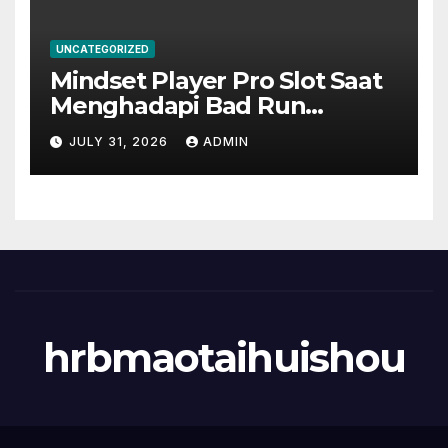
UNCATEGORIZED
Mindset Player Pro Slot Saat
Menghadapi Bad Run
Habanero
JULY 31, 2026
ADMIN
hrbmaotaihuishou