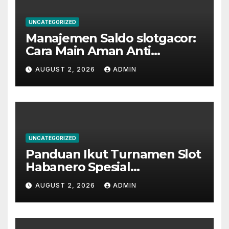
UNCATEGORIZED
Manajemen Saldo slotgacor:
Cara Main Aman Anti
Rungkad
AUGUST 2, 2026
ADMIN
UNCATEGORIZED
Panduan Ikut Turnamen Slot
Habanero Spesial
Lampiontogel
AUGUST 2, 2026
ADMIN