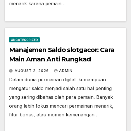
menarik karena pemain…
UNCATEGORIZED
Manajemen Saldo slotgacor: Cara
Main Aman Anti Rungkad
AUGUST 2, 2026
ADMIN
Dalam dunia permainan digital, kemampuan
mengatur saldo menjadi salah satu hal penting
yang sering dibahas oleh para pemain. Banyak
orang lebih fokus mencari permainan menarik,
fitur bonus, atau momen kemenangan…