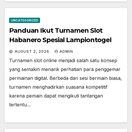
UNCATEGORIZED
Panduan Ikut Turnamen Slot
Habanero Spesial Lampiontogel
AUGUST 2, 2026
ADMIN
Turnamen slot online menjadi salah satu konsep
yang semakin menarik perhatian para penggemar
permainan digital. Berbeda dari sesi bermain biasa,
turnamen menghadirkan suasana kompetitif
karena pemain dapat mengikuti tantangan
tertentu…