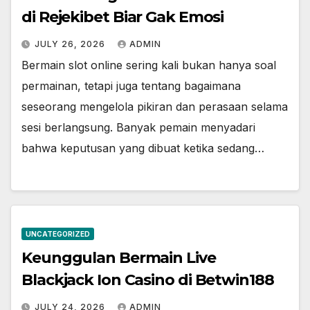
di Rejekibet Biar Gak Emosi
JULY 26, 2026
ADMIN
Bermain slot online sering kali bukan hanya soal
permainan, tetapi juga tentang bagaimana
seseorang mengelola pikiran dan perasaan selama
sesi berlangsung. Banyak pemain menyadari
bahwa keputusan yang dibuat ketika sedang…
UNCATEGORIZED
Keunggulan Bermain Live
Blackjack Ion Casino di Betwin188
JULY 24, 2026
ADMIN