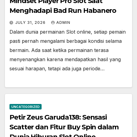
Mindset Player Pro Slot Saat
Menghadapi Bad Run Habanero
JULY 31, 2026
ADMIN
Dalam dunia permainan Slot online, setiap pemain
pasti pernah mengalami berbagai kondisi selama
bermain. Ada saat ketika permainan terasa
menyenangkan karena mendapatkan hasil yang
sesuai harapan, tetapi ada juga periode…
UNCATEGORIZED
Petir Zeus Garuda138: Sensasi
Scatter dan Fitur Buy Spin dalam
Dunia Hiburan Slot Online