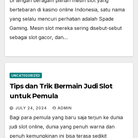
Di tengah beragam pilihan mesin slot yang
bertebaran di kasino online Indonesia, satu nama
yang selalu mencuri perhatian adalah Spade
Gaming. Mesin slot mereka sering disebut-sebut
sebagai slot gacor, dan…
UNCATEGORIZED
Tips dan Trik Bermain Judi Slot
untuk Pemula
JULY 24, 2024
ADMIN
Bagi para pemula yang baru saja terjun ke dunia
judi slot online, dunia yang penuh warna dan
penuh kemungkinan ini bisa terasa sedikit