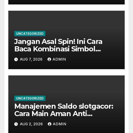
UNCATEGORIZED
Jangan Asal Spin! Ini Cara
Baca Kombinasi Simbol
Habanero di Palumania
AUG 7, 2026
ADMIN
UNCATEGORIZED
Manajemen Saldo slotgacor:
Cara Main Aman Anti
Rungkad
AUG 2, 2026
ADMIN