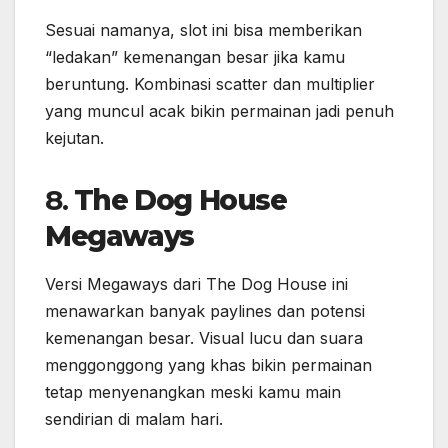
Sesuai namanya, slot ini bisa memberikan
“ledakan” kemenangan besar jika kamu
beruntung. Kombinasi scatter dan multiplier
yang muncul acak bikin permainan jadi penuh
kejutan.
8.
The Dog House
Megaways
Versi Megaways dari The Dog House ini
menawarkan banyak paylines dan potensi
kemenangan besar. Visual lucu dan suara
menggonggong yang khas bikin permainan
tetap menyenangkan meski kamu main
sendirian di malam hari.