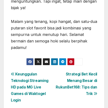
menguntungkan. Tapi ingat, tetap main dengan
bijak ya!
Malam yang tenang, kopi hangat, dan satu-dua
putaran slot favorit bisa jadi kombinasi yang
sempurna untuk menutup hari. Selamat
bermain dan semoga hoki selalu berpihak
padamu!
Post
Keunggulan
Strategi Bet Kecil
Teknologi Streaming
Menang Besar di
navigation
HD pada MG Live
RukunBet168: Tips dan
Games di Waktogel
Trik
Login