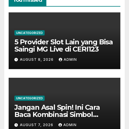
UNCATEGORIZED
5 Provider Slot Lain yang Bisa
Saingi MG Live di CERI123
AUGUST 8, 2026
ADMIN
UNCATEGORIZED
Jangan Asal Spin! Ini Cara
Baca Kombinasi Simbol
Habanero di Palumania
AUGUST 7, 2026
ADMIN