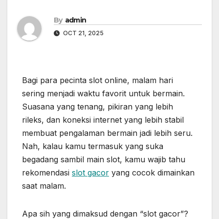
By
admin
OCT 21, 2025
Bagi para pecinta slot online, malam hari
sering menjadi waktu favorit untuk bermain.
Suasana yang tenang, pikiran yang lebih
rileks, dan koneksi internet yang lebih stabil
membuat pengalaman bermain jadi lebih seru.
Nah, kalau kamu termasuk yang suka
begadang sambil main slot, kamu wajib tahu
rekomendasi
slot gacor
yang cocok dimainkan
saat malam.
Apa sih yang dimaksud dengan “slot gacor”?