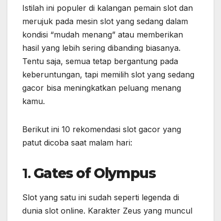
Istilah ini populer di kalangan pemain slot dan
merujuk pada mesin slot yang sedang dalam
kondisi “mudah menang” atau memberikan
hasil yang lebih sering dibanding biasanya.
Tentu saja, semua tetap bergantung pada
keberuntungan, tapi memilih slot yang sedang
gacor bisa meningkatkan peluang menang
kamu.
Berikut ini 10 rekomendasi slot gacor yang
patut dicoba saat malam hari:
1.
Gates of Olympus
Slot yang satu ini sudah seperti legenda di
dunia slot online. Karakter Zeus yang muncul