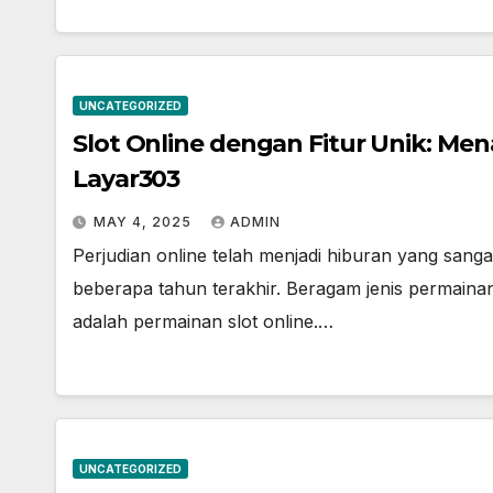
UNCATEGORIZED
Slot Online dengan Fitur Unik: M
Layar303
MAY 4, 2025
ADMIN
Perjudian online telah menjadi hiburan yang sang
beberapa tahun terakhir. Beragam jenis permainan 
adalah permainan slot online.…
UNCATEGORIZED