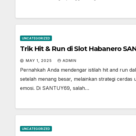
UNCATEGORIZED
Trik Hit & Run di Slot Habanero SA
MAY 1, 2025
ADMIN
Pernahkah Anda mendengar istilah hit and run dal
setelah menang besar, melainkan strategi cerdas
emosi. Di SANTUY69, salah…
UNCATEGORIZED