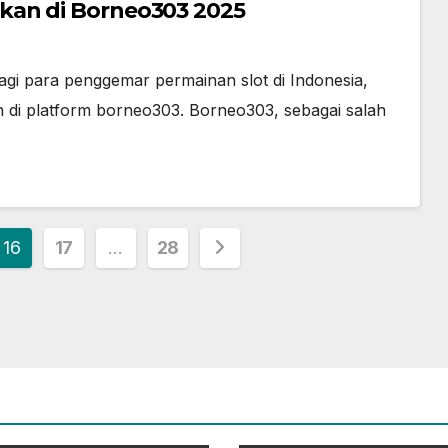
kan di Borneo303 2025
gi para penggemar permainan slot di Indonesia,
 di platform borneo303. Borneo303, sebagai salah
16
17
…
28