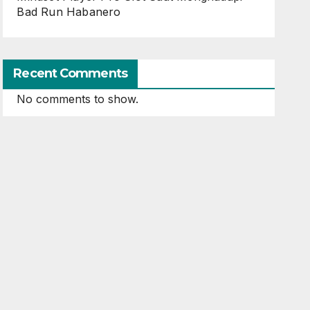
Bad Run Habanero
Recent Comments
No comments to show.