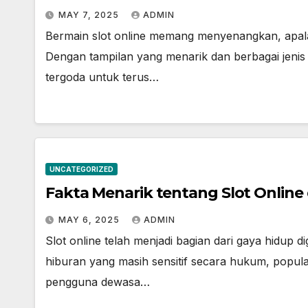
MAY 7, 2025
ADMIN
Bermain slot online memang menyenangkan, apalagi
Dengan tampilan yang menarik dan berbagai jeni
tergoda untuk terus…
UNCATEGORIZED
Fakta Menarik tentang Slot Online
MAY 6, 2025
ADMIN
Slot online telah menjadi bagian dari gaya hidup di
hiburan yang masih sensitif secara hukum, popular
pengguna dewasa…