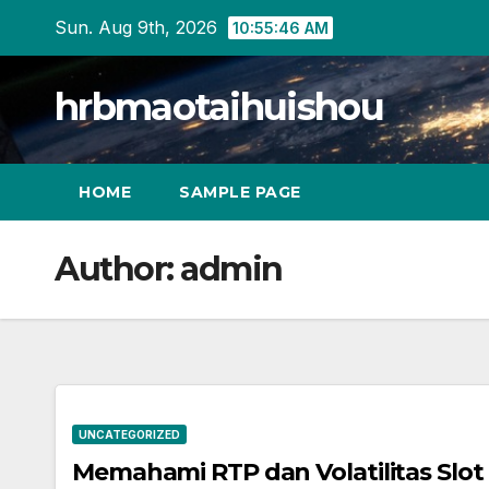
Skip
Sun. Aug 9th, 2026
10:55:47 AM
to
content
hrbmaotaihuishou
HOME
SAMPLE PAGE
Author:
admin
UNCATEGORIZED
Memahami RTP dan Volatilitas Slot 