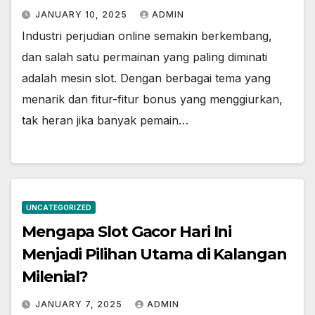
JANUARY 10, 2025
ADMIN
Industri perjudian online semakin berkembang,
dan salah satu permainan yang paling diminati
adalah mesin slot. Dengan berbagai tema yang
menarik dan fitur-fitur bonus yang menggiurkan,
tak heran jika banyak pemain…
UNCATEGORIZED
Mengapa Slot Gacor Hari Ini
Menjadi Pilihan Utama di Kalangan
Milenial?
JANUARY 7, 2025
ADMIN