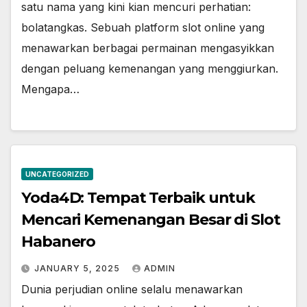
satu nama yang kini kian mencuri perhatian:
bolatangkas. Sebuah platform slot online yang
menawarkan berbagai permainan mengasyikkan
dengan peluang kemenangan yang menggiurkan.
Mengapa…
UNCATEGORIZED
Yoda4D: Tempat Terbaik untuk
Mencari Kemenangan Besar di Slot
Habanero
JANUARY 5, 2025
ADMIN
Dunia perjudian online selalu menawarkan