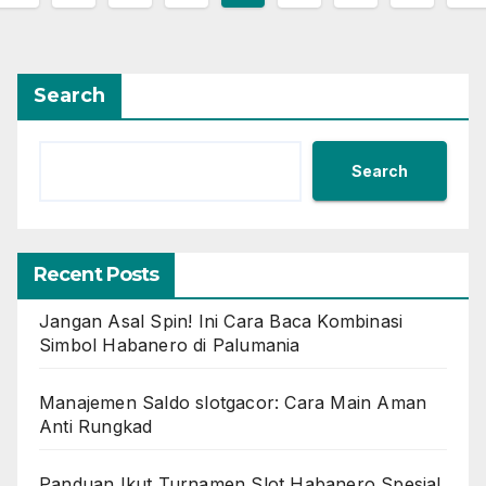
pagination
Search
Search
Recent Posts
Jangan Asal Spin! Ini Cara Baca Kombinasi
Simbol Habanero di Palumania
Manajemen Saldo slotgacor: Cara Main Aman
Anti Rungkad
Panduan Ikut Turnamen Slot Habanero Spesial