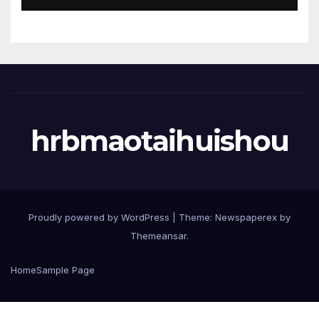
hrbmaotaihuishou
Proudly powered by WordPress
|
Theme: Newspaperex by
Themeansar
.
Home
Sample Page