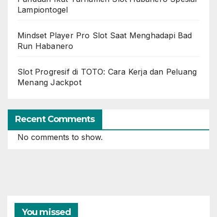
Lampiontogel
Mindset Player Pro Slot Saat Menghadapi Bad
Run Habanero
Slot Progresif di TOTO: Cara Kerja dan Peluang
Menang Jackpot
Recent Comments
No comments to show.
You missed