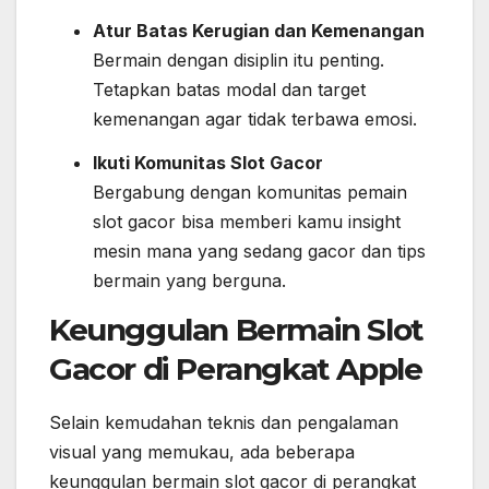
Atur Batas Kerugian dan Kemenangan
Bermain dengan disiplin itu penting.
Tetapkan batas modal dan target
kemenangan agar tidak terbawa emosi.
Ikuti Komunitas Slot Gacor
Bergabung dengan komunitas pemain
slot gacor bisa memberi kamu insight
mesin mana yang sedang gacor dan tips
bermain yang berguna.
Keunggulan Bermain Slot
Gacor di Perangkat Apple
Selain kemudahan teknis dan pengalaman
visual yang memukau, ada beberapa
keunggulan bermain slot gacor di perangkat