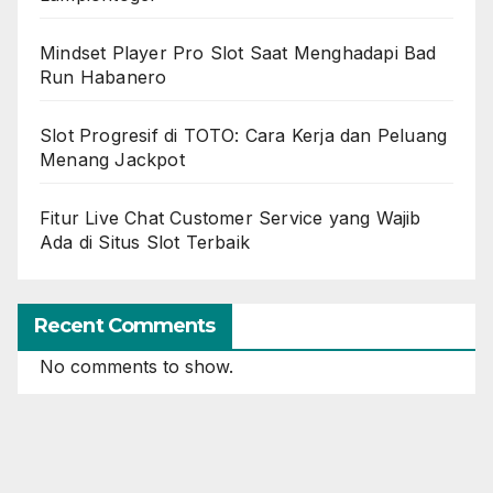
Mindset Player Pro Slot Saat Menghadapi Bad
Run Habanero
Slot Progresif di TOTO: Cara Kerja dan Peluang
Menang Jackpot
Fitur Live Chat Customer Service yang Wajib
Ada di Situs Slot Terbaik
Recent Comments
No comments to show.