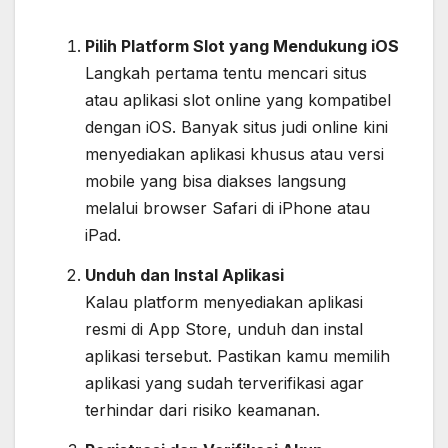
Pilih Platform Slot yang Mendukung iOS
Langkah pertama tentu mencari situs
atau aplikasi slot online yang kompatibel
dengan iOS. Banyak situs judi online kini
menyediakan aplikasi khusus atau versi
mobile yang bisa diakses langsung
melalui browser Safari di iPhone atau
iPad.
Unduh dan Instal Aplikasi
Kalau platform menyediakan aplikasi
resmi di App Store, unduh dan instal
aplikasi tersebut. Pastikan kamu memilih
aplikasi yang sudah terverifikasi agar
terhindar dari risiko keamanan.