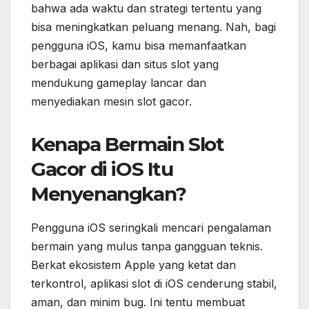
bahwa ada waktu dan strategi tertentu yang
bisa meningkatkan peluang menang. Nah, bagi
pengguna iOS, kamu bisa memanfaatkan
berbagai aplikasi dan situs slot yang
mendukung gameplay lancar dan
menyediakan mesin slot gacor.
Kenapa Bermain Slot
Gacor di iOS Itu
Menyenangkan?
Pengguna iOS seringkali mencari pengalaman
bermain yang mulus tanpa gangguan teknis.
Berkat ekosistem Apple yang ketat dan
terkontrol, aplikasi slot di iOS cenderung stabil,
aman, dan minim bug. Ini tentu membuat