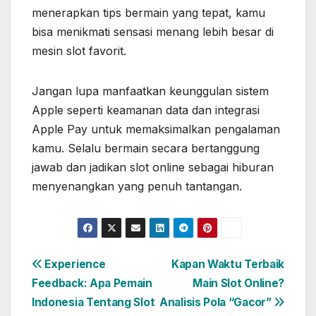
menerapkan tips bermain yang tepat, kamu
bisa menikmati sensasi menang lebih besar di
mesin slot favorit.
Jangan lupa manfaatkan keunggulan sistem
Apple seperti keamanan data dan integrasi
Apple Pay untuk memaksimalkan pengalaman
kamu. Selalu bermain secara bertanggung
jawab dan jadikan slot online sebagai hiburan
menyenangkan yang penuh tantangan.
Post
Experience
Kapan Waktu Terbaik
Feedback: Apa Pemain
Main Slot Online?
navigation
Indonesia Tentang Slot
Analisis Pola “Gacor”