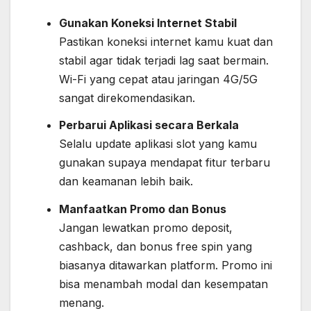
Gunakan Koneksi Internet Stabil
Pastikan koneksi internet kamu kuat dan
stabil agar tidak terjadi lag saat bermain.
Wi-Fi yang cepat atau jaringan 4G/5G
sangat direkomendasikan.
Perbarui Aplikasi secara Berkala
Selalu update aplikasi slot yang kamu
gunakan supaya mendapat fitur terbaru
dan keamanan lebih baik.
Manfaatkan Promo dan Bonus
Jangan lewatkan promo deposit,
cashback, dan bonus free spin yang
biasanya ditawarkan platform. Promo ini
bisa menambah modal dan kesempatan
menang.