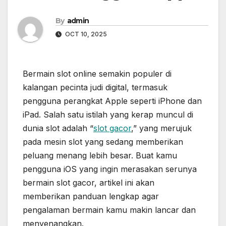
By
admin
OCT 10, 2025
Bermain slot online semakin populer di
kalangan pecinta judi digital, termasuk
pengguna perangkat Apple seperti iPhone dan
iPad. Salah satu istilah yang kerap muncul di
dunia slot adalah “
slot gacor
,” yang merujuk
pada mesin slot yang sedang memberikan
peluang menang lebih besar. Buat kamu
pengguna iOS yang ingin merasakan serunya
bermain slot gacor, artikel ini akan
memberikan panduan lengkap agar
pengalaman bermain kamu makin lancar dan
menyenangkan.