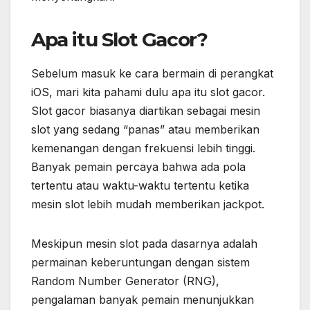
Apa itu Slot Gacor?
Sebelum masuk ke cara bermain di perangkat
iOS, mari kita pahami dulu apa itu slot gacor.
Slot gacor biasanya diartikan sebagai mesin
slot yang sedang “panas” atau memberikan
kemenangan dengan frekuensi lebih tinggi.
Banyak pemain percaya bahwa ada pola
tertentu atau waktu-waktu tertentu ketika
mesin slot lebih mudah memberikan jackpot.
Meskipun mesin slot pada dasarnya adalah
permainan keberuntungan dengan sistem
Random Number Generator (RNG),
pengalaman banyak pemain menunjukkan