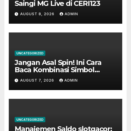
Saingi MG Live di CERI123
AUGUST 8, 2026
ADMIN
UNCATEGORIZED
Jangan Asal Spin! Ini Cara
Baca Kombinasi Simbol
Habanero di Palumania
AUGUST 7, 2026
ADMIN
UNCATEGORIZED
Manajemen Saldo slotgacor: