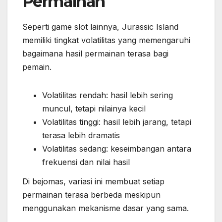
Permainan
Seperti game slot lainnya, Jurassic Island
memiliki tingkat volatilitas yang memengaruhi
bagaimana hasil permainan terasa bagi
pemain.
Volatilitas rendah: hasil lebih sering
muncul, tetapi nilainya kecil
Volatilitas tinggi: hasil lebih jarang, tetapi
terasa lebih dramatis
Volatilitas sedang: keseimbangan antara
frekuensi dan nilai hasil
Di bejomas, variasi ini membuat setiap
permainan terasa berbeda meskipun
menggunakan mekanisme dasar yang sama.