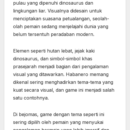
pulau yang dipenuhi dinosaurus dan
lingkungan liar. Visualnya didesain untuk
menciptakan suasana petualangan, seolah-
olah pemain sedang menjelajahi dunia yang
belum tersentuh peradaban modern.
Elemen seperti hutan lebat, jejak kaki
dinosaurus, dan simbol-simbol khas
prasejarah menjadi bagian dari pengalaman
visual yang ditawarkan. Habanero memang
dikenal sering menghadirkan tema-tema yang
kuat secara visual, dan game ini menjadi salah
satu contohnya.
Di bejomas, game dengan tema seperti ini
sering dipilih oleh pemain yang menyukai