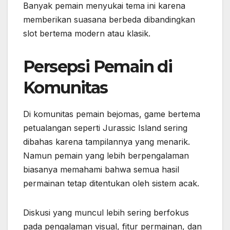
Banyak pemain menyukai tema ini karena
memberikan suasana berbeda dibandingkan
slot bertema modern atau klasik.
Persepsi Pemain di
Komunitas
Di komunitas pemain bejomas, game bertema
petualangan seperti Jurassic Island sering
dibahas karena tampilannya yang menarik.
Namun pemain yang lebih berpengalaman
biasanya memahami bahwa semua hasil
permainan tetap ditentukan oleh sistem acak.
Diskusi yang muncul lebih sering berfokus
pada pengalaman visual, fitur permainan, dan