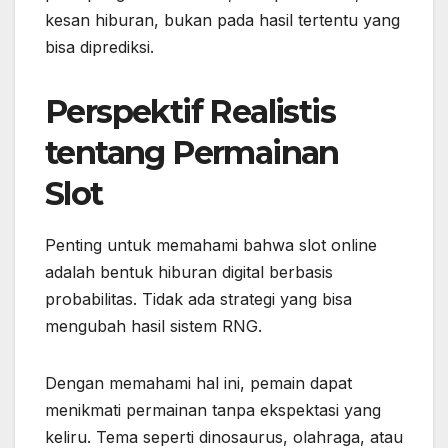
kesan hiburan, bukan pada hasil tertentu yang
bisa diprediksi.
Perspektif Realistis
tentang Permainan
Slot
Penting untuk memahami bahwa slot online
adalah bentuk hiburan digital berbasis
probabilitas. Tidak ada strategi yang bisa
mengubah hasil sistem RNG.
Dengan memahami hal ini, pemain dapat
menikmati permainan tanpa ekspektasi yang
keliru. Tema seperti dinosaurus, olahraga, atau