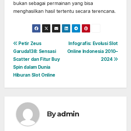
bukan sebagai permainan yang bisa
menghasilkan hasil tertentu secara terencana.
Post
Petir Zeus
Infografis: Evolusi Slot
Garuda138: Sensasi
Online Indonesia 2010–
navigation
Scatter dan Fitur Buy
2024
Spin dalam Dunia
Hiburan Slot Online
By
admin