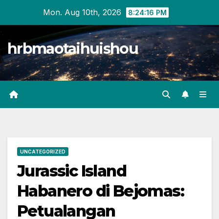
Skip
Mon. Aug 10th, 2026
8:24:17 PM
to
content
hrbmaotaihuishou
UNCATEGORIZED
Jurassic Island
Habanero di Bejomas:
Petualangan