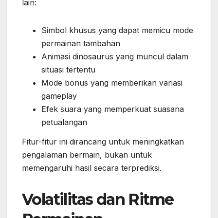
lain:
Simbol khusus yang dapat memicu mode
permainan tambahan
Animasi dinosaurus yang muncul dalam
situasi tertentu
Mode bonus yang memberikan variasi
gameplay
Efek suara yang memperkuat suasana
petualangan
Fitur-fitur ini dirancang untuk meningkatkan
pengalaman bermain, bukan untuk
memengaruhi hasil secara terprediksi.
Volatilitas dan Ritme