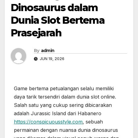
Dinosaurus dalam
Dunia Slot Bertema
Prasejarah
By
admin
JUN 19, 2026
Game bertema petualangan selalu memiliki
daya tarik tersendiri dalam dunia slot online.
Salah satu yang cukup sering dibicarakan
adalah Jurassic Island dari Habanero
https://conspicuousstyle.com
, sebuah
permainan dengan nuansa dunia dinosaurus