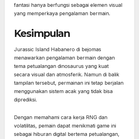
fantasi hanya berfungsi sebagai elemen visual
yang memperkaya pengalaman bermain.
Kesimpulan
Jurassic Island Habanero di bejomas
menawarkan pengalaman bermain dengan
tema petualangan dinosaurus yang kuat
secara visual dan atmosferik. Namun di balik
tampilan tersebut, permainan ini tetap berjalan
menggunakan sistem acak yang tidak bisa
diprediksi.
Dengan memahami cara kerja RNG dan
volatilitas, pemain dapat menikmati game ini
sebagai hiburan digital bertema petualangan,