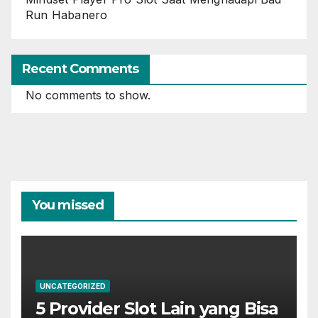
Run Habanero
Recent Comments
No comments to show.
You missed
UNCATEGORIZED
5 Provider Slot Lain yang Bisa