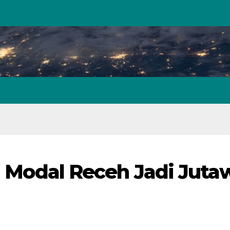
ri Modal Receh Jadi Jut