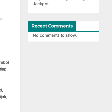
Jackpot
ar
Recent Comments
No comments to show.
imbol
tiap
i,
jak,