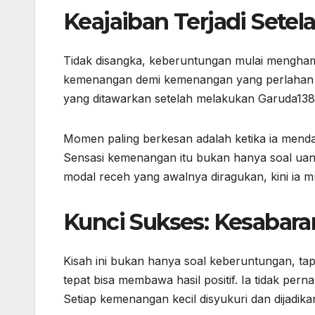
Keajaiban Terjadi Setel
Tidak disangka, keberuntungan mulai menghamp
kemenangan demi kemenangan yang perlahan 
yang ditawarkan setelah melakukan Garuda13
Momen paling berkesan adalah ketika ia mendap
Sensasi kemenangan itu bukan hanya soal uang
modal receh yang awalnya diragukan, kini ia m
Kunci Sukses: Kesabara
Kisah ini bukan hanya soal keberuntungan, tap
tepat bisa membawa hasil positif. Ia tidak pe
Setiap kemenangan kecil disyukuri dan dijadik