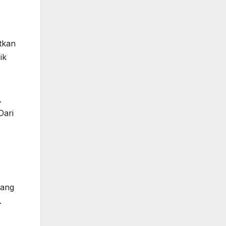
tkan
ik
.
Dari
yang
.