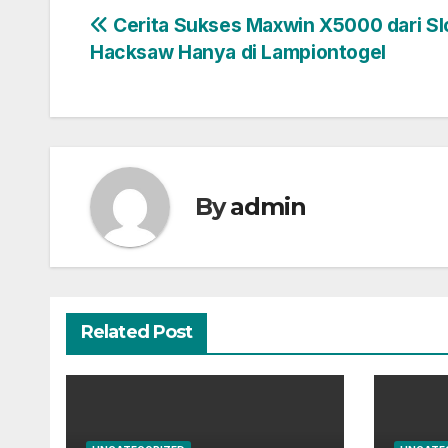
Post
Cerita Sukses Maxwin X5000 dari Sl
Hacksaw Hanya di Lampiontogel
navigation
By
admin
Related Post