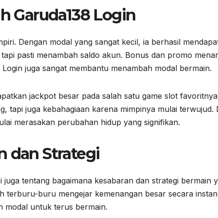
ah Garuda138 Login
iri. Dengan modal yang sangat kecil, ia berhasil mendapa
tapi pasti menambah saldo akun. Bonus dan promo menar
8 Login juga sangat membantu menambah modal bermain.
atkan jackpot besar pada salah satu game slot favoritnya
, tapi juga kebahagiaan karena mimpinya mulai terwujud. 
ulai merasakan perubahan hidup yang signifikan.
n dan Strategi
i juga tentang bagaimana kesabaran dan strategi bermain 
rnah terburu-buru mengejar kemenangan besar secara instan
an modal untuk terus bermain.