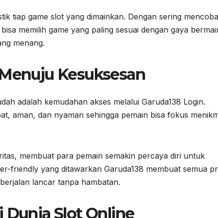
stik tiap game slot yang dimainkan. Dengan sering mencob
 bisa memilih game yang paling sesuai dengan gaya bermai
ang menang.
u Menuju Kesuksesan
udah adalah kemudahan akses melalui Garuda138 Login.
epat, aman, dan nyaman sehingga pemain bisa fokus menikm
ritas, membuat para pemain semakin percaya diri untuk
ser-friendly yang ditawarkan Garuda138 membuat semua p
 berjalan lancar tanpa hambatan.
 Dunia Slot Online