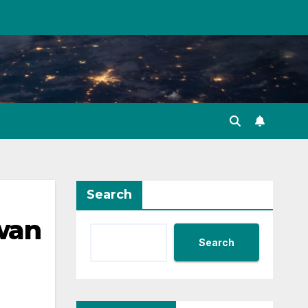
Search
awan
Search