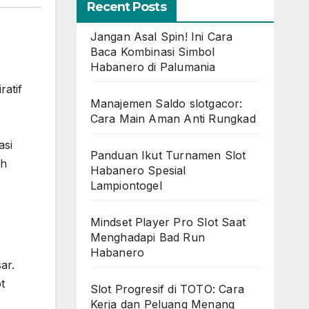
Recent Posts
Jangan Asal Spin! Ini Cara
Baca Kombinasi Simbol
Habanero di Palumania
ratif
Manajemen Saldo slotgacor:
Cara Main Aman Anti Rungkad
asi
Panduan Ikut Turnamen Slot
ah
Habanero Spesial
Lampiontogel
Mindset Player Pro Slot Saat
Menghadapi Bad Run
Habanero
ar.
t
Slot Progresif di TOTO: Cara
Kerja dan Peluang Menang