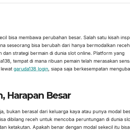
cil bisa membawa perubahan besar. Salah satu kisah inspi
ana seseorang bisa berubah dari hanya bermodalkan receh
dan strategi bermain di dunia slot online. Platform yang
da138, tempat di mana ribuan pemain telah merasakan sens
 lewat
garuda138 login
, siapa saja berkesempatan mengub
, Harapan Besar
aja, bukan berasal dari keluarga kaya atau punya modal bes
a dibilang receh untuk mencoba peruntungan di dunia slo
dan ketakutan. Apakah benar dengan modal sekecil itu bisa