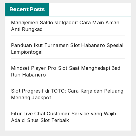
Recent Posts
Manajemen Saldo slotgacor: Cara Main Aman
Anti Rungkad
Panduan Ikut Turnamen Slot Habanero Spesial
Lampiontogel
Mindset Player Pro Slot Saat Menghadapi Bad
Run Habanero
Slot Progresif di TOTO: Cara Kerja dan Peluang
Menang Jackpot
Fitur Live Chat Customer Service yang Wajib
Ada di Situs Slot Terbaik