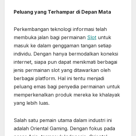
Peluang yang Terhampar di Depan Mata
Perkembangan teknologi informasi telah
membuka jalan bagi permainan
Slot
untuk
masuk ke dalam genggaman tangan setiap
individu. Dengan hanya bermodalkan koneksi
internet, siapa pun dapat menikmati berbagai
jenis permainan slot yang ditawarkan oleh
berbagai platform. Hal ini tentu menjadi
peluang emas bagi penyedia permainan untuk
memperkenalkan produk mereka ke khalayak
yang lebih luas.
Salah satu pemain utama dalam industri ini
adalah Oriental Gaming. Dengan fokus pada