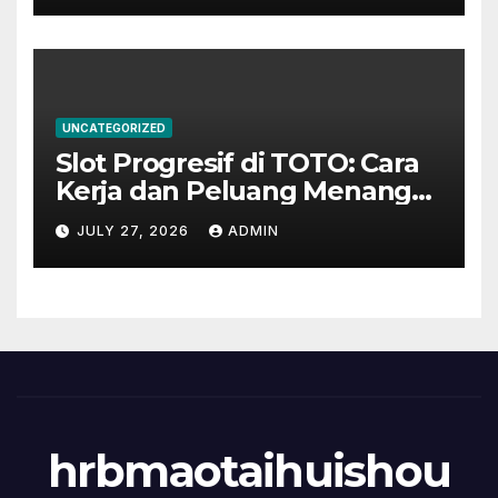
UNCATEGORIZED
Slot Progresif di TOTO: Cara
Kerja dan Peluang Menang
Jackpot
JULY 27, 2026
ADMIN
hrbmaotaihuishou