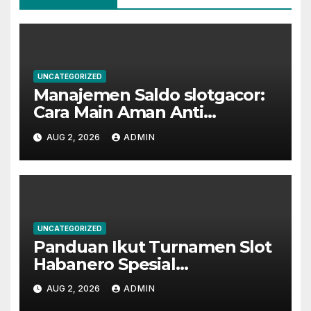
UNCATEGORIZED
Manajemen Saldo slotgacor:
Cara Main Aman Anti
Rungkad
AUG 2, 2026
ADMIN
UNCATEGORIZED
Panduan Ikut Turnamen Slot
Habanero Spesial
Lampiontogel
AUG 2, 2026
ADMIN