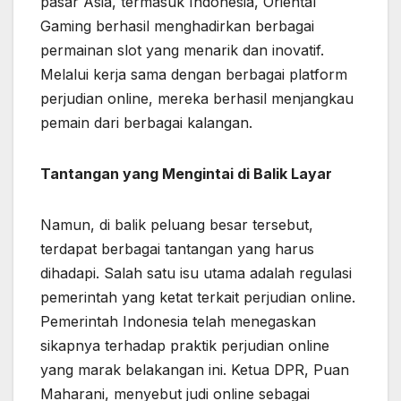
pasar Asia, termasuk Indonesia, Oriental
Gaming berhasil menghadirkan berbagai
permainan slot yang menarik dan inovatif.
Melalui kerja sama dengan berbagai platform
perjudian online, mereka berhasil menjangkau
pemain dari berbagai kalangan.
Tantangan yang Mengintai di Balik Layar
Namun, di balik peluang besar tersebut,
terdapat berbagai tantangan yang harus
dihadapi. Salah satu isu utama adalah regulasi
pemerintah yang ketat terkait perjudian online.
Pemerintah Indonesia telah menegaskan
sikapnya terhadap praktik perjudian online
yang marak belakangan ini. Ketua DPR, Puan
Maharani, menyebut judi online sebagai