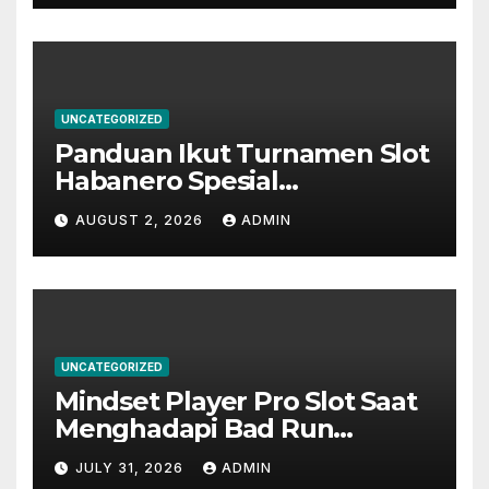
UNCATEGORIZED
Panduan Ikut Turnamen Slot
Habanero Spesial
Lampiontogel
AUGUST 2, 2026
ADMIN
UNCATEGORIZED
Mindset Player Pro Slot Saat
Menghadapi Bad Run
Habanero
JULY 31, 2026
ADMIN