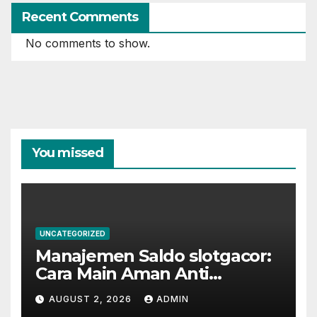
Recent Comments
No comments to show.
You missed
UNCATEGORIZED
Manajemen Saldo slotgacor:
Cara Main Aman Anti
Rungkad
AUGUST 2, 2026
ADMIN