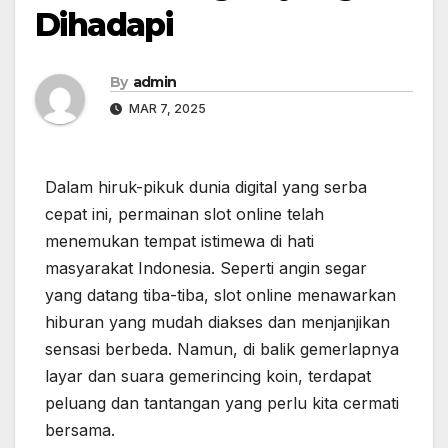
Dihadapi
By
admin
MAR 7, 2025
Dalam hiruk-pikuk dunia digital yang serba
cepat ini, permainan slot online telah
menemukan tempat istimewa di hati
masyarakat Indonesia. Seperti angin segar
yang datang tiba-tiba, slot online menawarkan
hiburan yang mudah diakses dan menjanjikan
sensasi berbeda. Namun, di balik gemerlapnya
layar dan suara gemerincing koin, terdapat
peluang dan tantangan yang perlu kita cermati
bersama.