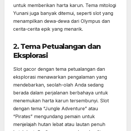
untuk memberikan harta karun. Tema mitologi
Yunani juga banyak ditemui, seperti slot yang
menampilkan dewa-dewa dari Olympus dan
cerita-cerita epik yang menarik.
2.
Tema Petualangan dan
Eksplorasi
Slot gacor dengan tema petualangan dan
eksplorasi menawarkan pengalaman yang
mendebarkan, seolah-olah Anda sedang
berada dalam perjalanan berbahaya untuk
menemukan harta karun tersembunyi. Slot
dengan tema “Jungle Adventure” atau
“Pirates” mengundang pemain untuk
menjelajah hutan lebat atau lautan penuh