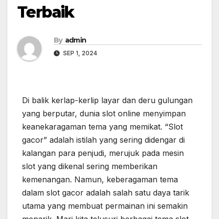
Terbaik
By
admin
SEP 1, 2024
Di balik kerlap-kerlip layar dan deru gulungan
yang berputar, dunia slot online menyimpan
keanekaragaman tema yang memikat. “Slot
gacor” adalah istilah yang sering didengar di
kalangan para penjudi, merujuk pada mesin
slot yang dikenal sering memberikan
kemenangan. Namun, keberagaman tema
dalam slot gacor adalah salah satu daya tarik
utama yang membuat permainan ini semakin