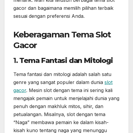
menarik. Mari kita telusuri berbagai tema slot
gacor dan bagaimana memilih pilihan terbaik
sesuai dengan preferensi Anda.
Keberagaman Tema Slot
Gacor
1.
Tema Fantasi dan Mitologi
Tema fantasi dan mitologi adalah salah satu
genre yang sangat populer dalam dunia
slot
gacor
. Mesin slot dengan tema ini sering kali
mengajak pemain untuk menjelajahi dunia yang
penuh dengan makhluk mitos, sihir, dan
petualangan. Misalnya, slot dengan tema
“Naga” membawa pemain ke dalam kisah-
kisah kuno tentang naga yang menunggu