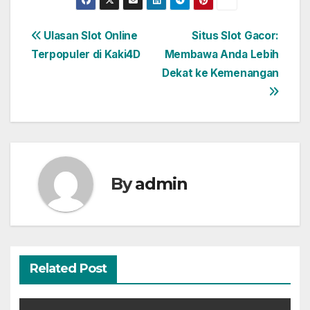
Post
Ulasan Slot Online
Situs Slot Gacor:
Terpopuler di Kaki4D
Membawa Anda Lebih
navigation
Dekat ke Kemenangan
By
admin
Related Post