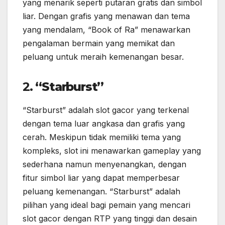
yang menarik seperti putaran gratis dan simbol
liar. Dengan grafis yang menawan dan tema
yang mendalam, “Book of Ra” menawarkan
pengalaman bermain yang memikat dan
peluang untuk meraih kemenangan besar.
2.
“Starburst”
“Starburst” adalah slot gacor yang terkenal
dengan tema luar angkasa dan grafis yang
cerah. Meskipun tidak memiliki tema yang
kompleks, slot ini menawarkan gameplay yang
sederhana namun menyenangkan, dengan
fitur simbol liar yang dapat memperbesar
peluang kemenangan. “Starburst” adalah
pilihan yang ideal bagi pemain yang mencari
slot gacor dengan RTP yang tinggi dan desain