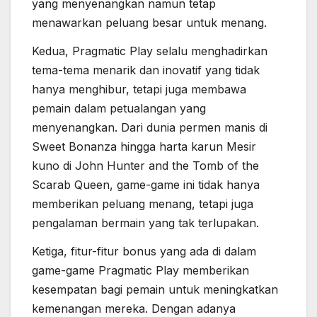
yang menyenangkan namun tetap
menawarkan peluang besar untuk menang.
Kedua, Pragmatic Play selalu menghadirkan
tema-tema menarik dan inovatif yang tidak
hanya menghibur, tetapi juga membawa
pemain dalam petualangan yang
menyenangkan. Dari dunia permen manis di
Sweet Bonanza hingga harta karun Mesir
kuno di John Hunter and the Tomb of the
Scarab Queen, game-game ini tidak hanya
memberikan peluang menang, tetapi juga
pengalaman bermain yang tak terlupakan.
Ketiga, fitur-fitur bonus yang ada di dalam
game-game Pragmatic Play memberikan
kesempatan bagi pemain untuk meningkatkan
kemenangan mereka. Dengan adanya