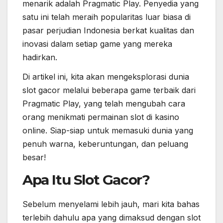
menarik adalah Pragmatic Play. Penyedia yang
satu ini telah meraih popularitas luar biasa di
pasar perjudian Indonesia berkat kualitas dan
inovasi dalam setiap game yang mereka
hadirkan.
Di artikel ini, kita akan mengeksplorasi dunia
slot gacor melalui beberapa game terbaik dari
Pragmatic Play, yang telah mengubah cara
orang menikmati permainan slot di kasino
online. Siap-siap untuk memasuki dunia yang
penuh warna, keberuntungan, dan peluang
besar!
Apa Itu Slot Gacor?
Sebelum menyelami lebih jauh, mari kita bahas
terlebih dahulu apa yang dimaksud dengan slot