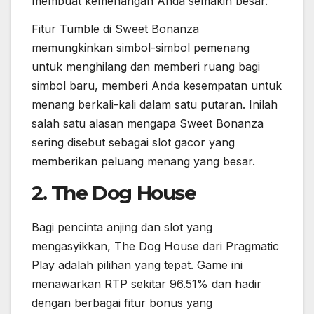
membuat kemenangan Anda semakin besar.
Fitur Tumble di Sweet Bonanza
memungkinkan simbol-simbol pemenang
untuk menghilang dan memberi ruang bagi
simbol baru, memberi Anda kesempatan untuk
menang berkali-kali dalam satu putaran. Inilah
salah satu alasan mengapa Sweet Bonanza
sering disebut sebagai slot gacor yang
memberikan peluang menang yang besar.
2. The Dog House
Bagi pencinta anjing dan slot yang
mengasyikkan, The Dog House dari Pragmatic
Play adalah pilihan yang tepat. Game ini
menawarkan RTP sekitar 96.51% dan hadir
dengan berbagai fitur bonus yang