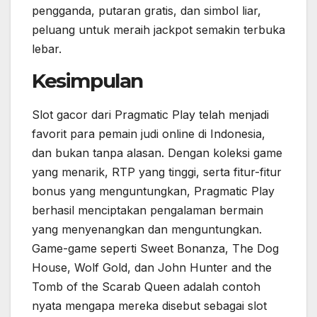
pengganda, putaran gratis, dan simbol liar,
peluang untuk meraih jackpot semakin terbuka
lebar.
Kesimpulan
Slot gacor dari Pragmatic Play telah menjadi
favorit para pemain judi online di Indonesia,
dan bukan tanpa alasan. Dengan koleksi game
yang menarik, RTP yang tinggi, serta fitur-fitur
bonus yang menguntungkan, Pragmatic Play
berhasil menciptakan pengalaman bermain
yang menyenangkan dan menguntungkan.
Game-game seperti Sweet Bonanza, The Dog
House, Wolf Gold, dan John Hunter and the
Tomb of the Scarab Queen adalah contoh
nyata mengapa mereka disebut sebagai slot