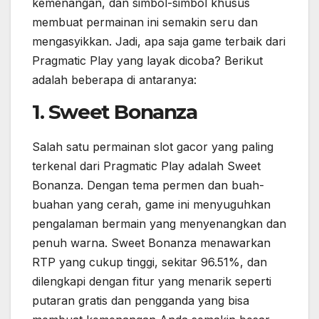
kemenangan, dan simbol-simbol khusus
membuat permainan ini semakin seru dan
mengasyikkan. Jadi, apa saja game terbaik dari
Pragmatic Play yang layak dicoba? Berikut
adalah beberapa di antaranya:
1. Sweet Bonanza
Salah satu permainan slot gacor yang paling
terkenal dari Pragmatic Play adalah Sweet
Bonanza. Dengan tema permen dan buah-
buahan yang cerah, game ini menyuguhkan
pengalaman bermain yang menyenangkan dan
penuh warna. Sweet Bonanza menawarkan
RTP yang cukup tinggi, sekitar 96.51%, dan
dilengkapi dengan fitur yang menarik seperti
putaran gratis dan pengganda yang bisa