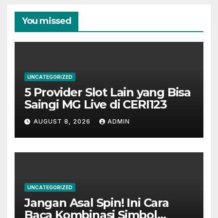
You missed
UNCATEGORIZED
5 Provider Slot Lain yang Bisa
Saingi MG Live di CERI123
AUGUST 8, 2026
ADMIN
UNCATEGORIZED
Jangan Asal Spin! Ini Cara
Baca Kombinasi Simbol