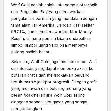
Wolf Gold adalah salah satu game slot terbaik
dari Pragmatic Play yang menawarkan
pengalaman bermain yang mendalam dengan
tema alam liar Amerika. Dengan RTP sekitar
96.01%, game ini menawarkan fitur Money
Respin, di mana pemain bisa mendapatkan
simbol-simbol uang yang bisa membawa
pulang hadiah besar.
Selain itu, Wolf Gold juga memiliki simbol Wild
dan Scatter, yang dapat membuka akses ke
putaran gratis dan meningkatkan peluang
untuk meraih jackpot progresif. Dengan grafis
yang menawan dan peluang menang yang
besar, tidak heran jika Wolf Gold sering
dianggap sebagai slot gacor yang sangat
menguntungkan.