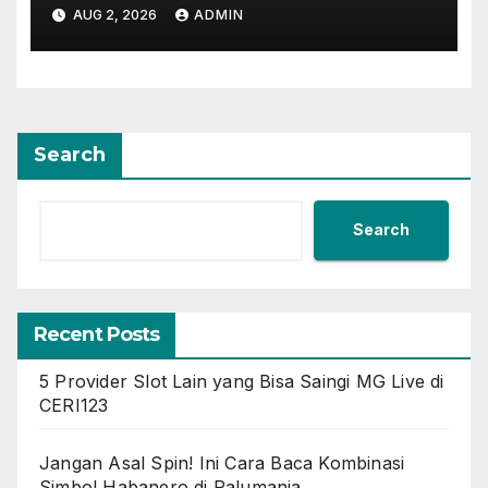
Rungkad
AUG 2, 2026
ADMIN
Search
Search
Recent Posts
5 Provider Slot Lain yang Bisa Saingi MG Live di
CERI123
Jangan Asal Spin! Ini Cara Baca Kombinasi
Simbol Habanero di Palumania