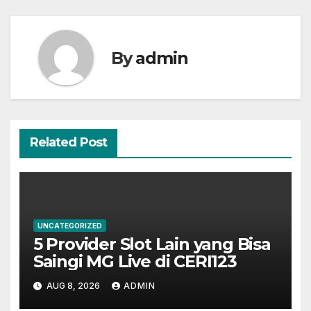
By
admin
Related Post
UNCATEGORIZED
5 Provider Slot Lain yang Bisa
Saingi MG Live di CERI123
AUG 8, 2026
ADMIN