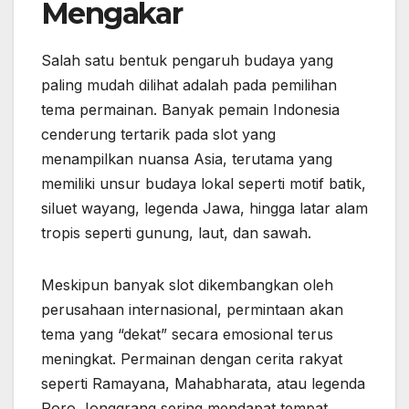
Mengakar
Salah satu bentuk pengaruh budaya yang
paling mudah dilihat adalah pada pemilihan
tema permainan. Banyak pemain Indonesia
cenderung tertarik pada slot yang
menampilkan nuansa Asia, terutama yang
memiliki unsur budaya lokal seperti motif batik,
siluet wayang, legenda Jawa, hingga latar alam
tropis seperti gunung, laut, dan sawah.
Meskipun banyak slot dikembangkan oleh
perusahaan internasional, permintaan akan
tema yang “dekat” secara emosional terus
meningkat. Permainan dengan cerita rakyat
seperti Ramayana, Mahabharata, atau legenda
Roro Jonggrang sering mendapat tempat