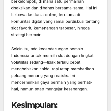
berkelompok, di mana satu permainan
disaksikan dan dibahas bersama-sama. Hal ini
terbawa ke dunia online, terutama di
komunitas digital yang ramai berdiskusi tentang
slot favorit, kemenangan terbesar, hingga
strategi bermain.
Selain itu, ada kecenderungan pemain
Indonesia untuk memilih slot dengan tingkat
volatilitas sedang—tidak terlalu cepat
menghabiskan saldo, tapi tetap memberikan
peluang menang yang realistis. Ini
mencerminkan gaya bermain yang berhati-
hati, namun tetap mengejar kesenangan.
Kesimpulan: