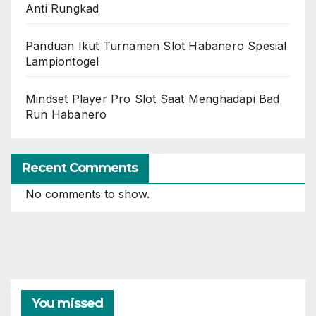
Anti Rungkad
Panduan Ikut Turnamen Slot Habanero Spesial
Lampiontogel
Mindset Player Pro Slot Saat Menghadapi Bad
Run Habanero
Recent Comments
No comments to show.
You missed