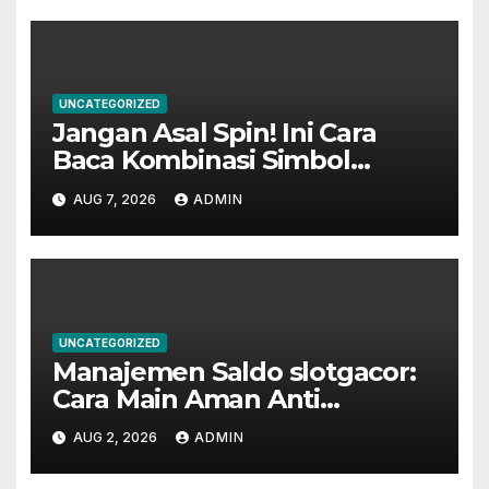
UNCATEGORIZED
Jangan Asal Spin! Ini Cara
Baca Kombinasi Simbol
Habanero di Palumania
AUG 7, 2026
ADMIN
UNCATEGORIZED
Manajemen Saldo slotgacor:
Cara Main Aman Anti
Rungkad
AUG 2, 2026
ADMIN