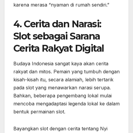
karena merasa “nyaman di rumah sendiri.”
4. Cerita dan Narasi:
Slot sebagai Sarana
Cerita Rakyat Digital
Budaya Indonesia sangat kaya akan cerita
rakyat dan mitos. Pemain yang tumbuh dengan
kisah-kisah itu, secara alamiah, lebih tertarik
pada slot yang menawarkan narasi serupa.
Bahkan, beberapa pengembang lokal mulai
mencoba mengadaptasi legenda lokal ke dalam
bentuk permainan slot.
Bayangkan slot dengan cerita tentang Nyi