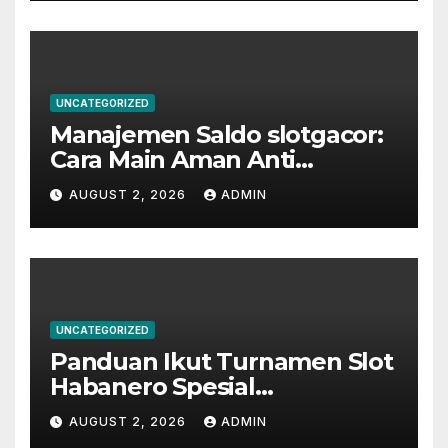
UNCATEGORIZED
Manajemen Saldo slotgacor:
Cara Main Aman Anti
Rungkad
AUGUST 2, 2026
ADMIN
UNCATEGORIZED
Panduan Ikut Turnamen Slot
Habanero Spesial
Lampiontogel
AUGUST 2, 2026
ADMIN