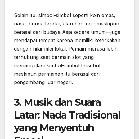
Selain itu, simbol-simbol seperti koin emas,
naga, bunga teratai, atau barong—meskipun
berasal dari budaya Asia secara umum—juga
mendapat tempat karena memiliki keterkaitan
dengan nilai-nilai lokal. Pemain merasa lebih
terhubung saat bermain slot yang
menampilkan simbol-simbol tersebut,
meskipun permainan itu berasal dari
pengembang luar negeri.
3. Musik dan Suara
Latar: Nada Tradisional
yang Menyentuh