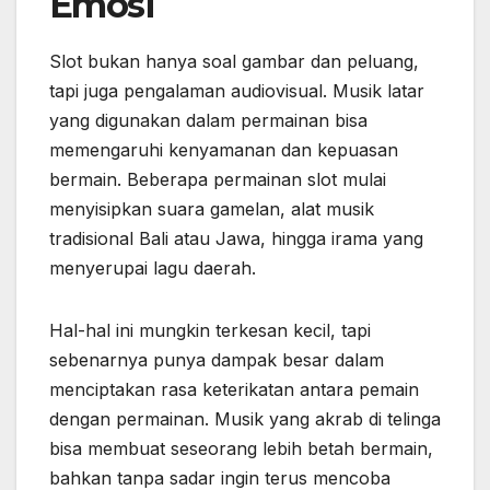
Emosi
Slot bukan hanya soal gambar dan peluang,
tapi juga pengalaman audiovisual. Musik latar
yang digunakan dalam permainan bisa
memengaruhi kenyamanan dan kepuasan
bermain. Beberapa permainan slot mulai
menyisipkan suara gamelan, alat musik
tradisional Bali atau Jawa, hingga irama yang
menyerupai lagu daerah.
Hal-hal ini mungkin terkesan kecil, tapi
sebenarnya punya dampak besar dalam
menciptakan rasa keterikatan antara pemain
dengan permainan. Musik yang akrab di telinga
bisa membuat seseorang lebih betah bermain,
bahkan tanpa sadar ingin terus mencoba