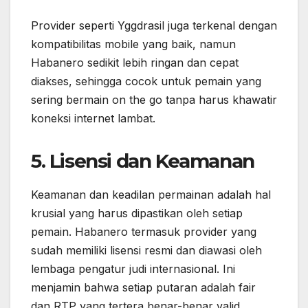
Provider seperti Yggdrasil juga terkenal dengan
kompatibilitas mobile yang baik, namun
Habanero sedikit lebih ringan dan cepat
diakses, sehingga cocok untuk pemain yang
sering bermain on the go tanpa harus khawatir
koneksi internet lambat.
5. Lisensi dan Keamanan
Keamanan dan keadilan permainan adalah hal
krusial yang harus dipastikan oleh setiap
pemain. Habanero termasuk provider yang
sudah memiliki lisensi resmi dan diawasi oleh
lembaga pengatur judi internasional. Ini
menjamin bahwa setiap putaran adalah fair
dan RTP yang tertera benar-benar valid.