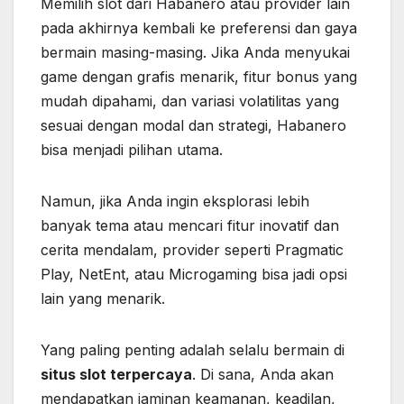
Memilih slot dari Habanero atau provider lain
pada akhirnya kembali ke preferensi dan gaya
bermain masing-masing. Jika Anda menyukai
game dengan grafis menarik, fitur bonus yang
mudah dipahami, dan variasi volatilitas yang
sesuai dengan modal dan strategi, Habanero
bisa menjadi pilihan utama.
Namun, jika Anda ingin eksplorasi lebih
banyak tema atau mencari fitur inovatif dan
cerita mendalam, provider seperti Pragmatic
Play, NetEnt, atau Microgaming bisa jadi opsi
lain yang menarik.
Yang paling penting adalah selalu bermain di
situs slot terpercaya
. Di sana, Anda akan
mendapatkan jaminan keamanan, keadilan,