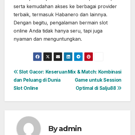
serta kemudahan akses ke berbagai provider
terbaik, termasuk Habanero dan lainnya.
Dengan begitu, pengalaman bermain slot
online Anda tidak hanya seru, tapi juga
nyaman dan menguntungkan.
Post
Slot Gacor: Keseruan
Mix & Match: Kombinasi
dan Peluang di Dunia
Game untuk Session
navigation
Slot Online
Optimal di Salju88
By
admin