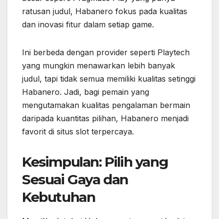
ratusan judul, Habanero fokus pada kualitas
dan inovasi fitur dalam setiap game.
Ini berbeda dengan provider seperti Playtech
yang mungkin menawarkan lebih banyak
judul, tapi tidak semua memiliki kualitas setinggi
Habanero. Jadi, bagi pemain yang
mengutamakan kualitas pengalaman bermain
daripada kuantitas pilihan, Habanero menjadi
favorit di situs slot terpercaya.
Kesimpulan: Pilih yang
Sesuai Gaya dan
Kebutuhan