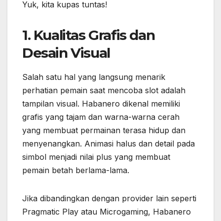
Yuk, kita kupas tuntas!
1. Kualitas Grafis dan
Desain Visual
Salah satu hal yang langsung menarik
perhatian pemain saat mencoba slot adalah
tampilan visual. Habanero dikenal memiliki
grafis yang tajam dan warna-warna cerah
yang membuat permainan terasa hidup dan
menyenangkan. Animasi halus dan detail pada
simbol menjadi nilai plus yang membuat
pemain betah berlama-lama.
Jika dibandingkan dengan provider lain seperti
Pragmatic Play atau Microgaming, Habanero