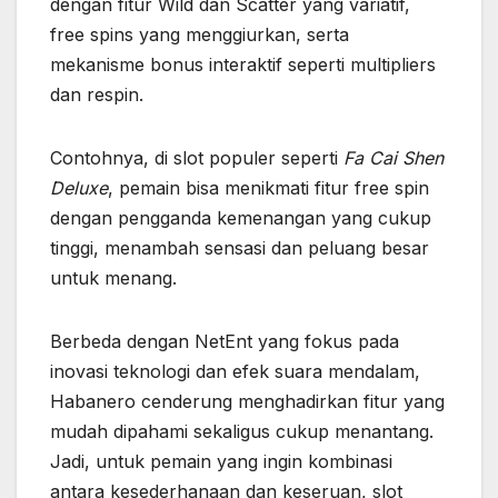
dengan fitur Wild dan Scatter yang variatif,
free spins yang menggiurkan, serta
mekanisme bonus interaktif seperti multipliers
dan respin.
Contohnya, di slot populer seperti
Fa Cai Shen
Deluxe
, pemain bisa menikmati fitur free spin
dengan pengganda kemenangan yang cukup
tinggi, menambah sensasi dan peluang besar
untuk menang.
Berbeda dengan NetEnt yang fokus pada
inovasi teknologi dan efek suara mendalam,
Habanero cenderung menghadirkan fitur yang
mudah dipahami sekaligus cukup menantang.
Jadi, untuk pemain yang ingin kombinasi
antara kesederhanaan dan keseruan, slot