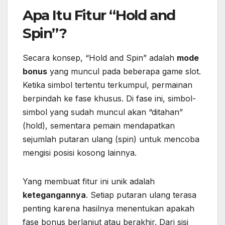
Apa Itu Fitur “Hold and
Spin”?
Secara konsep, “Hold and Spin” adalah
mode
bonus
yang muncul pada beberapa game slot.
Ketika simbol tertentu terkumpul, permainan
berpindah ke fase khusus. Di fase ini, simbol-
simbol yang sudah muncul akan “ditahan”
(hold), sementara pemain mendapatkan
sejumlah putaran ulang (spin) untuk mencoba
mengisi posisi kosong lainnya.
Yang membuat fitur ini unik adalah
ketegangannya
. Setiap putaran ulang terasa
penting karena hasilnya menentukan apakah
fase bonus berlanjut atau berakhir. Dari sisi