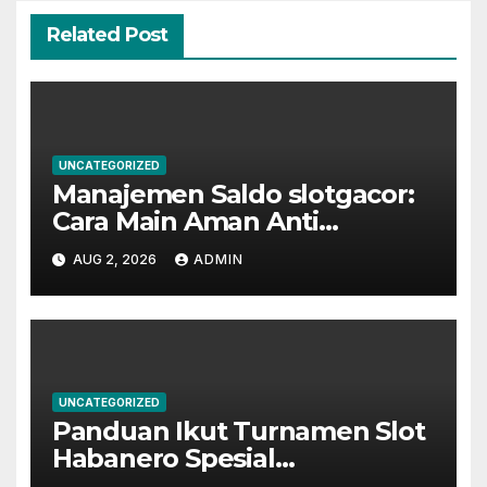
Related Post
UNCATEGORIZED
Manajemen Saldo slotgacor:
Cara Main Aman Anti
Rungkad
AUG 2, 2026
ADMIN
UNCATEGORIZED
Panduan Ikut Turnamen Slot
Habanero Spesial
Lampiontogel