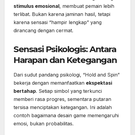
stimulus emosional
, membuat pemain lebih
terlibat. Bukan karena jaminan hasil, tetapi
karena sensasi “hampir lengkap” yang
dirancang dengan cermat.
Sensasi Psikologis: Antara
Harapan dan Ketegangan
Dari sudut pandang psikologi, “Hold and Spin”
bekerja dengan memanfaatkan
ekspektasi
bertahap
. Setiap simbol yang terkunci
memberi rasa progres, sementara putaran
tersisa menciptakan ketegangan. Ini adalah
contoh bagaimana desain game memengaruhi
emosi, bukan probabilitas.