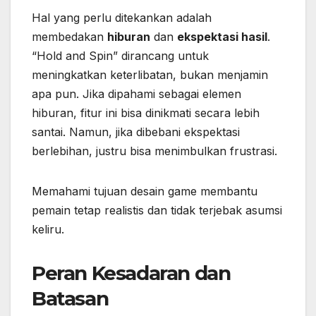
Hal yang perlu ditekankan adalah
membedakan
hiburan
dan
ekspektasi hasil
.
“Hold and Spin” dirancang untuk
meningkatkan keterlibatan, bukan menjamin
apa pun. Jika dipahami sebagai elemen
hiburan, fitur ini bisa dinikmati secara lebih
santai. Namun, jika dibebani ekspektasi
berlebihan, justru bisa menimbulkan frustrasi.
Memahami tujuan desain game membantu
pemain tetap realistis dan tidak terjebak asumsi
keliru.
Peran Kesadaran dan
Batasan