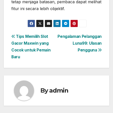
tetap menjaga batasan, pembaca dapat melihat
fitur ini secara lebih objektif.
Post
Tips Memilih Slot
Pengalaman Pelanggan
Gacor Maxwin yang
Luna99: Ulasan
navigation
Cocok untuk Pemain
Pengguna
Baru
By
admin