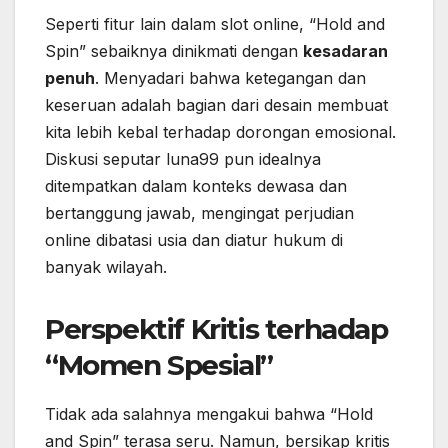
Seperti fitur lain dalam slot online, “Hold and
Spin” sebaiknya dinikmati dengan
kesadaran
penuh
. Menyadari bahwa ketegangan dan
keseruan adalah bagian dari desain membuat
kita lebih kebal terhadap dorongan emosional.
Diskusi seputar luna99 pun idealnya
ditempatkan dalam konteks dewasa dan
bertanggung jawab, mengingat perjudian
online dibatasi usia dan diatur hukum di
banyak wilayah.
Perspektif Kritis terhadap
“Momen Spesial”
Tidak ada salahnya mengakui bahwa “Hold
and Spin” terasa seru. Namun, bersikap kritis