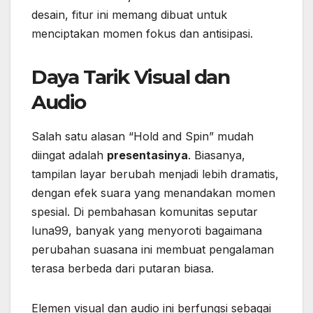
desain, fitur ini memang dibuat untuk
menciptakan momen fokus dan antisipasi.
Daya Tarik Visual dan
Audio
Salah satu alasan “Hold and Spin” mudah
diingat adalah
presentasinya
. Biasanya,
tampilan layar berubah menjadi lebih dramatis,
dengan efek suara yang menandakan momen
spesial. Di pembahasan komunitas seputar
luna99, banyak yang menyoroti bagaimana
perubahan suasana ini membuat pengalaman
terasa berbeda dari putaran biasa.
Elemen visual dan audio ini berfungsi sebagai