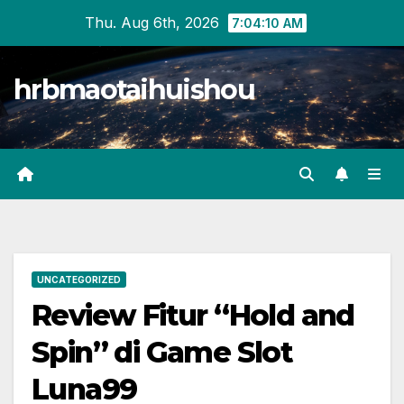
Skip
Thu. Aug 6th, 2026
7:04:11 AM
to
content
hrbmaotaihuishou
UNCATEGORIZED
Review Fitur “Hold and
Spin” di Game Slot
Luna99