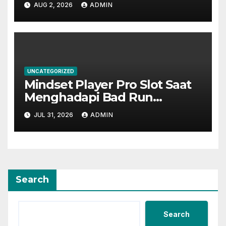
AUG 2, 2026
ADMIN
UNCATEGORIZED
Mindset Player Pro Slot Saat
Menghadapi Bad Run
Habanero
JUL 31, 2026
ADMIN
Search
Search