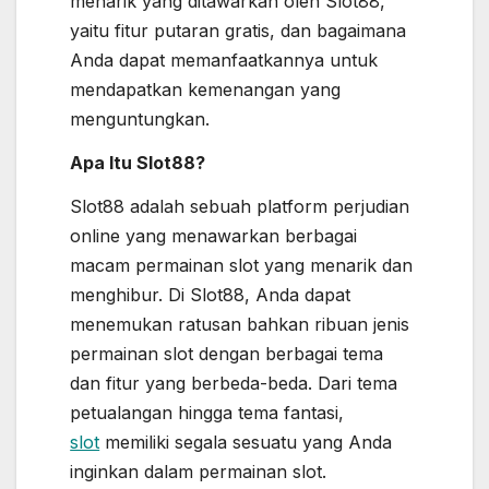
menarik yang ditawarkan oleh Slot88,
yaitu fitur putaran gratis, dan bagaimana
Anda dapat memanfaatkannya untuk
mendapatkan kemenangan yang
menguntungkan.
Apa Itu Slot88?
Slot88 adalah sebuah platform perjudian
online yang menawarkan berbagai
macam permainan slot yang menarik dan
menghibur. Di Slot88, Anda dapat
menemukan ratusan bahkan ribuan jenis
permainan slot dengan berbagai tema
dan fitur yang berbeda-beda. Dari tema
petualangan hingga tema fantasi,
slot
memiliki segala sesuatu yang Anda
inginkan dalam permainan slot.