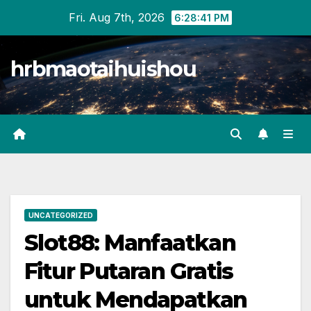
Skip
Fri. Aug 7th, 2026
6:28:41 PM
to
content
hrbmaotaihuishou
UNCATEGORIZED
Slot88: Manfaatkan
Fitur Putaran Gratis
untuk Mendapatkan