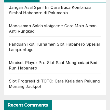
Jangan Asal Spin! Ini Cara Baca Kombinasi
Simbol Habanero di Palumania
Manajemen Saldo slotgacor: Cara Main Aman
Anti Rungkad
Panduan Ikut Turnamen Slot Habanero Spesial
Lampiontogel
Mindset Player Pro Slot Saat Menghadapi Bad
Run Habanero
Slot Progresif di TOTO: Cara Kerja dan Peluang
Menang Jackpot
Recent Comments