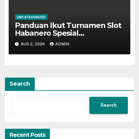
UNCATEGORIZED
Panduan Ikut Turnamen Slot
Habanero Spesial
Lampiontogel
AUG 2, 2026
ADMIN
Search
Search
Recent Posts