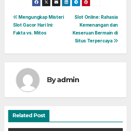
Post
Mengungkap Misteri
Slot Online: Rahasia
Slot Gacor Hari Ini:
Kemenangan dan
navigation
Fakta vs. Mitos
Keseruan Bermain di
Situs Terpercaya
By
admin
Related Post