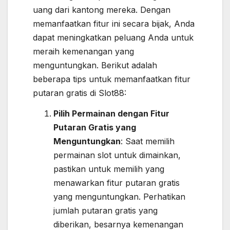
uang dari kantong mereka. Dengan
memanfaatkan fitur ini secara bijak, Anda
dapat meningkatkan peluang Anda untuk
meraih kemenangan yang
menguntungkan. Berikut adalah
beberapa tips untuk memanfaatkan fitur
putaran gratis di Slot88:
Pilih Permainan dengan Fitur
Putaran Gratis yang
Menguntungkan
: Saat memilih
permainan slot untuk dimainkan,
pastikan untuk memilih yang
menawarkan fitur putaran gratis
yang menguntungkan. Perhatikan
jumlah putaran gratis yang
diberikan, besarnya kemenangan