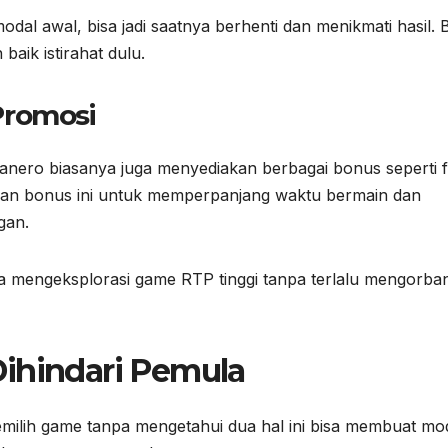
modal awal, bisa jadi saatnya berhenti dan menikmati hasil. 
baik istirahat dulu.
Promosi
anero biasanya juga menyediakan berbagai bonus seperti 
tkan bonus ini untuk memperpanjang waktu bermain dan
gan.
 mengeksplorasi game RTP tinggi tanpa terlalu mengorba
Dihindari Pemula
ilih game tanpa mengetahui dua hal ini bisa membuat mo