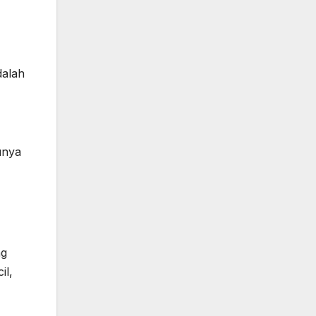
dalah
unya
ng
il,