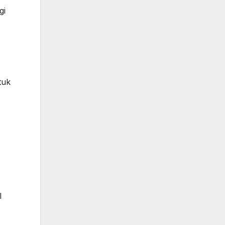
gi
tuk
l