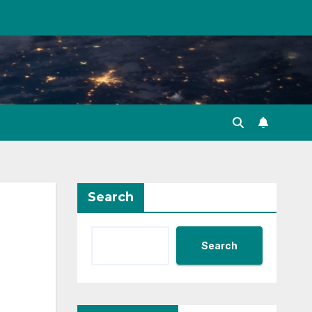
Search
Search