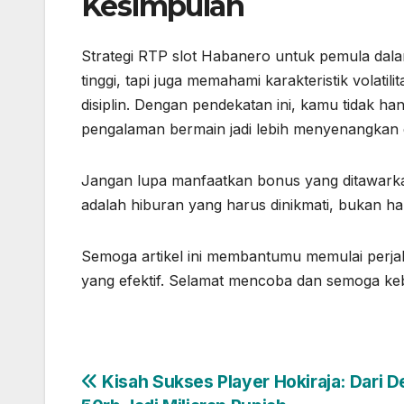
Kesimpulan
Strategi RTP slot Habanero untuk pemula dal
tinggi, tapi juga memahami karakteristik volat
disiplin. Dengan pendekatan ini, kamu tidak 
pengalaman bermain jadi lebih menyenangkan d
Jangan lupa manfaatkan bonus yang ditawarkan 
adalah hiburan yang harus dinikmati, bukan 
Semoga artikel ini membantumu memulai perjalan
yang efektif. Selamat mencoba dan semoga keb
Post
Kisah Sukses Player Hokiraja: Dari D